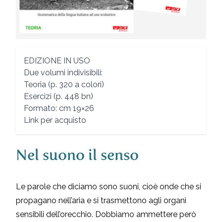
EDIZIONE IN USO
Due volumi indivisibili:
Teoria (p. 320 a colori)
Esercizi (p. 448 bn)
Formato: cm 19×26
Link per acquisto
Nel suono il senso
Description
Le parole che diciamo sono suoni, cioè onde che si
propagano nell’aria e si trasmettono agli organi
sensibili dell’orecchio. Dobbiamo ammettere però