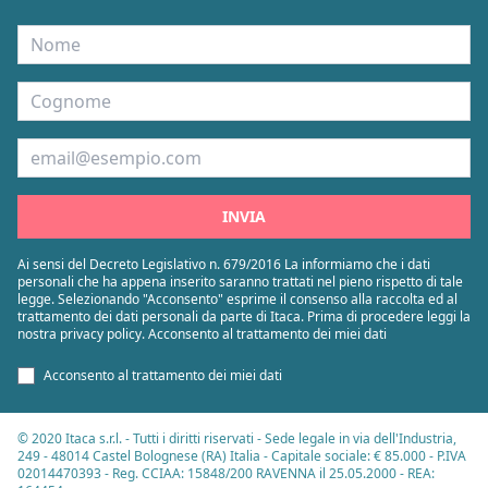
Nome
Cognome
Email
INVIA
Ai sensi del Decreto Legislativo n. 679/2016 La informiamo che i dati
personali che ha appena inserito saranno trattati nel pieno rispetto di tale
legge. Selezionando "Acconsento" esprime il consenso alla raccolta ed al
trattamento dei dati personali da parte di Itaca. Prima di procedere leggi la
nostra privacy policy. Acconsento al trattamento dei miei dati
Acconsento al trattamento dei miei dati
© 2020 Itaca s.r.l. - Tutti i diritti riservati - Sede legale in via dell'Industria,
249 - 48014 Castel Bolognese (RA) Italia - Capitale sociale: € 85.000 - P.IVA
02014470393 - Reg. CCIAA: 15848/200 RAVENNA il 25.05.2000 - REA: