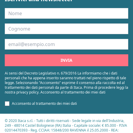
Nome
Cognome
Email
INVIA
Ai sensi del Decreto Legislativo n. 679/2016 La informiamo che i dati
personali che ha appena inserito saranno trattati nel pieno rispetto di tale
legge. Selezionando "Acconsento" esprime il consenso alla raccolta ed al
trattamento dei dati personali da parte di Itaca. Prima di procedere leggi la
nostra privacy policy. Acconsento al trattamento dei miei dati
Acconsento al trattamento dei miei dati
© 2020 Itaca s.r.l. - Tutti i diritti riservati - Sede legale in via dell'Industria,
249 - 48014 Castel Bolognese (RA) Italia - Capitale sociale: € 85.000 - P.IVA
02014470393 - Reg. CCIAA: 15848/200 RAVENNA il 25.05.2000 - REA: