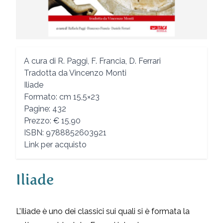
A cura di R. Paggi, F. Francia, D. Ferrari
Tradotta da Vincenzo Monti
Iliade
Formato: cm 15,5×23
Pagine: 432
Prezzo: € 15,90
ISBN: 9788852603921
Link per acquisto
Iliade
Description
L’Iliade è uno dei classici sui quali si è formata la