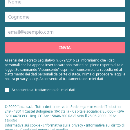
Cognome
Email
INVIA
Ai sensi del Decreto Legislativo n. 679/2016 La informiamo che i dati
personali che ha appena inserito saranno trattati nel pieno rispetto di tale
legge. Selezionando "Acconsento" esprime il consenso alla raccolta ed al
trattamento dei dati personali da parte di Itaca. Prima di procedere leggi la
nostra privacy policy. Acconsento al trattamento dei miei dati
Acconsento al trattamento dei miei dati
© 2020 Itaca s.r.l. - Tutti i diritti riservati - Sede legale in via dell'Industria,
249 - 48014 Castel Bolognese (RA) Italia - Capitale sociale: € 85.000 - P.IVA
02014470393 - Reg. CCIAA: 15848/200 RAVENNA il 25.05.2000 - REA:
164454
Informativa sui cookie
-
Informativa sulla privacy
-
Informativa sul diritto di
recesso
-
Condizioni generali di vendita