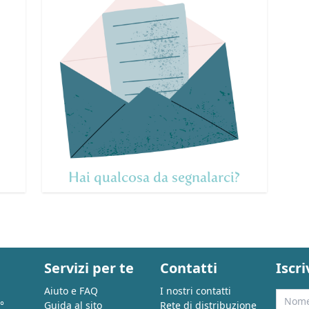
Hai qualcosa da segnalarci?
Servizi per te
Contatti
Iscri
Aiuto e FAQ
I nostri contatti
Nome
°
Guida al sito
Rete di distribuzione