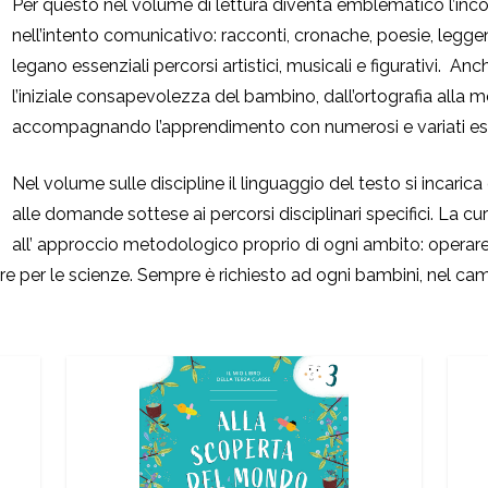
Per questo nel volume di lettura diventa emblematico l’inco
nell’intento comunicativo: racconti, cronache, poesie, leggend
legano essenziali percorsi artistici, musicali e figurativi. A
l’iniziale consapevolezza del bambino, dall’ortografia alla 
accompagnando l’apprendimento con numerosi e variati ese
Nel volume sulle discipline il linguaggio del testo si incarica 
alle domande sottese ai percorsi disciplinari specifici. La cu
all’ approccio metodologico proprio di ogni ambito: operare 
tare per le scienze. Sempre è richiesto ad ogni bambini, nel 