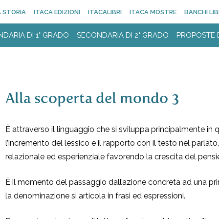
 STORIA
ITACA EDIZIONI
ITACALIBRI
ITACA MOSTRE
BANCHI LIB
DARIA DI 1° GRADO
SECONDARIA DI 2° GRADO
PROPOSTE 
Alla scoperta del mondo 3
È attraverso il linguaggio che si sviluppa principalmente in
l’incremento del lessico e il rapporto con il testo nel parlato
relazionale ed esperienziale favorendo la crescita del pens
È il momento del passaggio dall’azione concreta ad una prim
la denominazione si articola in frasi ed espressioni.