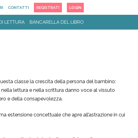
RI
CONTATTI
REGISTRATI
LOGIN
DI LETTURA
BANCARELLA DEL LIBRO
 questa classe la crescita della persona del bambino:
, nella lettura e nella scrittura danno voce al vissuto
iero e della consapevolezza.
a estensione concettuale che apre all’astrazione in cui