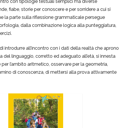
ntro con tipologie testuali semplici ma diverse
e, fiabe, storie per conoscere e per sorridere a cui si
nche la parte sulla riflessione grammaticale persegue
morfologia, dalla combinazione logica alla punteggiatura,
rcizi.
di introdurre all’incontro con i dati della realtà che aprono
ra del linguaggio, corretto ed adeguato all’età, si innesta
per l’ambito aritmetico, osservare per la geometria,
cammino di conoscenza, di mettersi alla prova attivamente